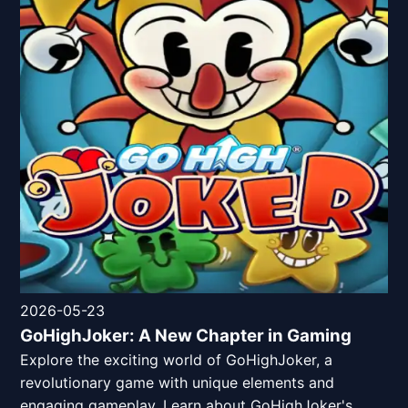
2026-05-23
GoHighJoker: A New Chapter in Gaming
Explore the exciting world of GoHighJoker, a
revolutionary game with unique elements and
engaging gameplay. Learn about GoHighJoker's