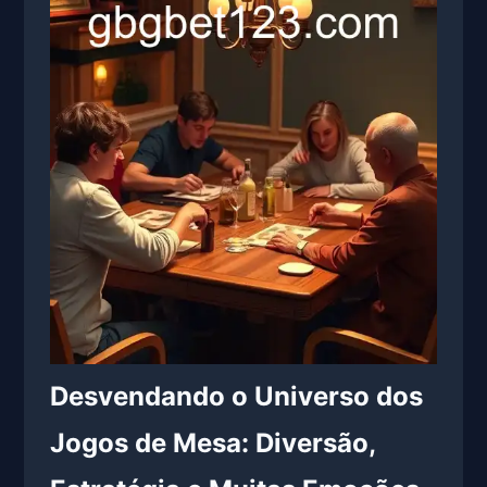
Desvendando o Universo dos
Jogos de Mesa: Diversão,