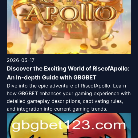
2026-05-17
Discover the Exciting World of RiseofApollo:
An In-depth Guide with GBGBET
Dive into the epic adventure of RiseofApollo. Learn
how GBGBET enhances your gaming experience with
detailed gameplay descriptions, captivating rules,
and integration into current gaming trends.