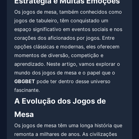
Estratégia e Muitas Emoções
Os jogos de mesa, também conhecidos como
jogos de tabuleiro, têm conquistado um
espaço significativo em eventos sociais e nos
corações dos aficionados por jogos. Entre
opções clássicas e modernas, eles oferecem
momentos de diversão, competição e
aprendizado. Neste artigo, vamos explorar o
mundo dos jogos de mesa e o papel que o
GBGBET
pode ter dentro desse universo
fascinante.
A Evolução dos Jogos de
Mesa
Os jogos de mesa têm uma longa história que
remonta a milhares de anos. As civilizações