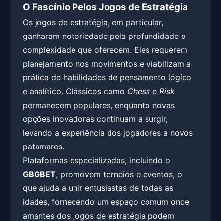
O Fascínio Pelos Jogos de Estratégia
Os jogos de estratégia, em particular,
ganharam notoriedade pela profundidade e
complexidade que oferecem. Eles requerem
planejamento nos movimentos e viabilizam a
prática de habilidades de pensamento lógico
e analítico. Clássicos como
Chess
e
Risk
permanecem populares, enquanto novas
opções inovadoras continuam a surgir,
levando a experiência dos jogadores a novos
patamares.
Plataformas especializadas, incluindo o
GBGBET
, promovem torneios e eventos, o
que ajuda a unir entusiastas de todas as
idades, fornecendo um espaço comum onde
amantes dos jogos de estratégia podem