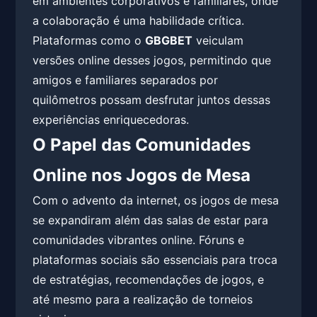
em ambientes corporativos e familiares, onde
a colaboração é uma habilidade crítica.
Plataformas como o
GBGBET
veiculam
versões online desses jogos, permitindo que
amigos e familiares separados por
quilômetros possam desfrutar juntos dessas
experiências enriquecedoras.
O Papel das Comunidades
Online nos Jogos de Mesa
Com o advento da internet, os jogos de mesa
se expandiram além das salas de estar para
comunidades vibrantes online. Fóruns e
plataformas sociais são essenciais para troca
de estratégias, recomendações de jogos, e
até mesmo para a realização de torneios