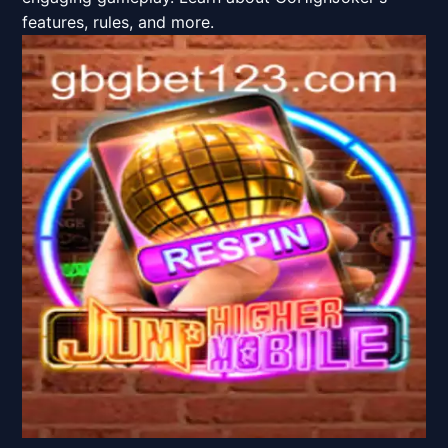
features, rules, and more.