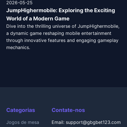
2026-05-25
JumpHighermobile: Exploring the Exciting
World of a Modern Game
Dive into the thrilling universe of JumpHighermobile,
a dynamic game reshaping mobile entertainment
through innovative features and engaging gameplay
mechanics.
Categorias
Contate-nos
Jogos de mesa
Email: support@gbgbet123.com